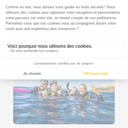
SORTIE EASYBREATH DIVE
MARSEILLE, FRANCE
UNE DEMI-JOURNÉE, 1 PLONGÉE
€90.00
/ PERS