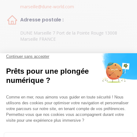
marseille@dune-world.com
Adresse postale :
DUNE Marseille 7 Port de la Pointe Rouge 13008
Marseille FRANCE
Coordonnées GPS
Latitude :
43.242764334514455
Longitude :
5.367042571306229
Licences & assurances
Déclaration Jeunesse & Sports n° 01315ET0003 Centre
FFESSM – SCA Numéro 1213041C Centre IDC PADI 5
Assurance Responsabilité Civile Professionnelle N°
XFR0055895LI/RC1F3914/1213014C